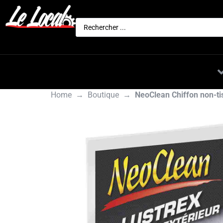
Actualités
Nos marques
Home
→
Boutique
→
NeoClean Chiffon non-ti