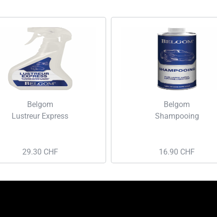
Belgom
Belgom
Lustreur Express
Shampooing
29.30
CHF
16.90
CHF