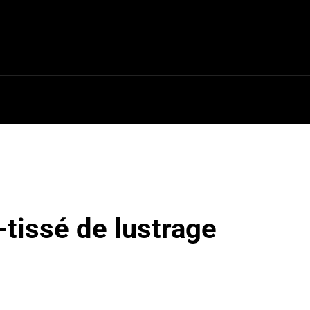
ires
Outillage
Pneus [↗]
-tissé de lustrage