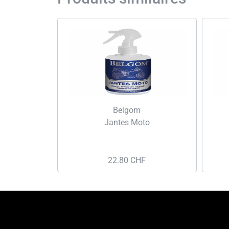
Belgom
Jantes Moto
22.80
CHF