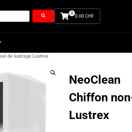
0
0.00 CHF
Extérieur
Intérieur
Pack
Accesso
ssé de lustrage Lustrex
NeoClean
Chiffon non
Lustrex