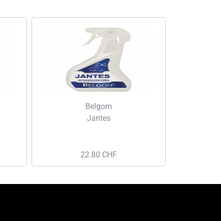
Belgom
Jantes
22.80
CHF