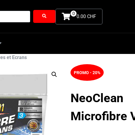
0
0.00 CHF
Extérieur
Intérieur
Pack
Accesso
res et Ecrans
PROMO - 20%
NeoClean
Microfibre 