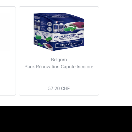
Belgom
Pack Rénovation Capote Incolore
57.20
CHF