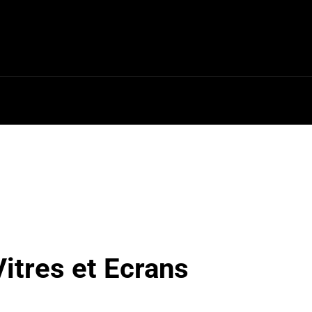
ires
Outillage
Pneus [↗]
Vitres et Ecrans