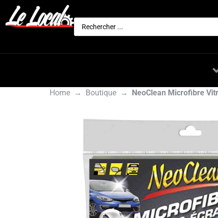
Actualités
Nos marques
Home
→
Boutique
→
NeoClean Microfibre Vit