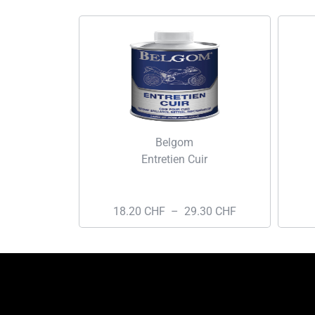
Belgom
Entretien Cuir
18.20
CHF
–
29.30
CHF