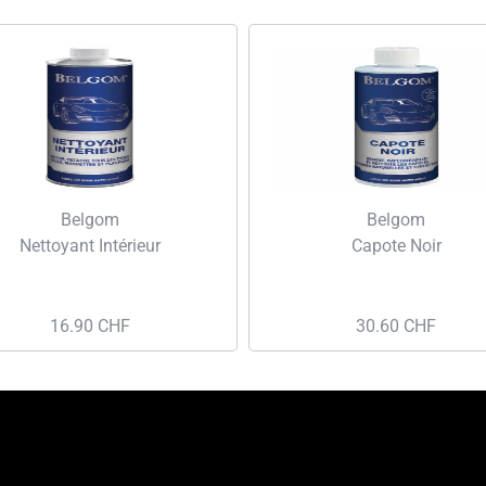
Belgom
Belgom
Nettoyant Intérieur
Capote Noir
16.90
CHF
30.60
CHF