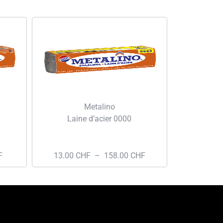
Metalino
Laine d’acier 0000
F
13.00
CHF
–
158.00
CHF