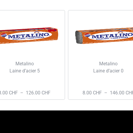
Metalino
Metalino
Laine d’acier 5
Laine d’acier 0
8.00
CHF
–
126.00
CHF
8.00
CHF
–
146.00
CH