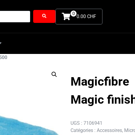
0
0.00 CHF
Extérieur
Intérieur
Pack
Accesso
 500
Magicfibre
Magic finis
UGS :
7106941
Catégories :
Accessoires
,
Micro