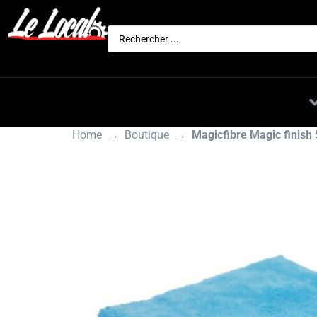
Actualités
Nos marques
Home
→
Boutique
→
Magicfibre Magic finish