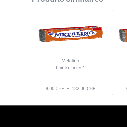
Metalino
Laine d’acier 4
8.00
CHF
–
132.00
CHF